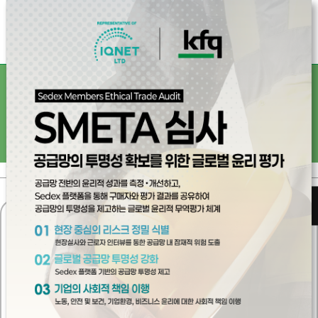
인증 고객 전용
SITE 바로가기
1
2
3
4
5
6
7
8
9
VDA 교육
＋