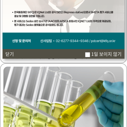
경영시스템 인증
더보기
Management Certification
품질·환경·안전·자동차·항공우주·식품 등
닫기
닫기
1일 보이지 않기
1일 보이지 않기
산업분야별 전문화된 경영시스템 인증 서비스