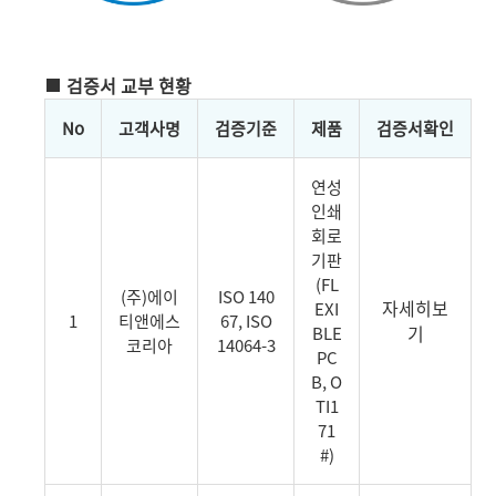
검증서 교부 현황
No
고객사명
검증기준
제품
검증서확인
연성
인쇄
회로
기판
(FL
(주)에이
ISO 140
자세히보
EXI
1
티앤에스
67, ISO
기
BLE
코리아
14064-3
PC
B, O
TI1
71
#)