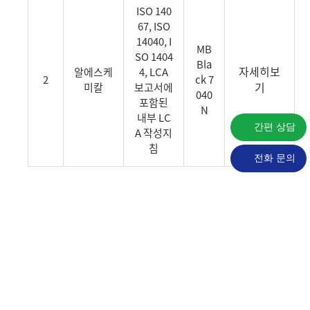
ISO 140
67, ISO
14040, I
MB
SO 1404
Bla
자세히보
알에스케
4, LCA
2
ck 7
기
미칼
보고서에
040
포함된
N
내부 LC
간편 상담
A 작성지
침
전화 문의
검증신청 및 제안
다음의 양식을 Download 하고 내용 작성 후 e-
mail : ghg_vt@kfq.or.kr(02-6277-9434)로 발
송하시면, 확인 후 견적서를 송부드리도록 하겠습
니다.